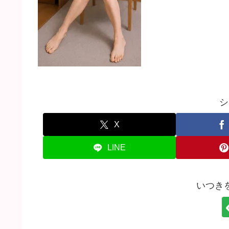
シ
X
LINE
いつき