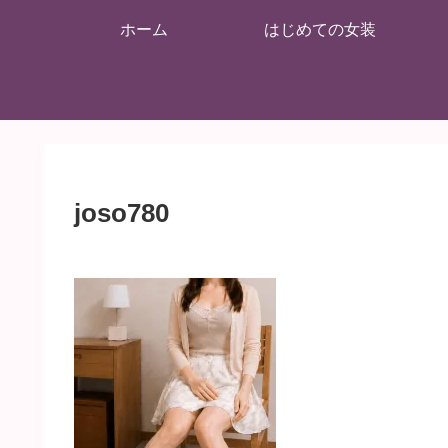
ホーム
はじめての女装
joso780