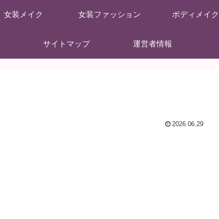
女装メイク
女装ファッション
ボディメイク
サイトマップ
運営者情報
2026.06.29