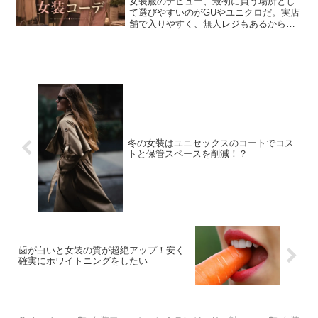
女装服のデビュー、最初に買う場所とし
て選びやすいのがGUやユニクロだ。実店
舗で入りやすく、無人レジもあるから会
計も気楽。しかも値段も安く、基本的な
服が一通りそろうので「まず何を着れば
いいのか分からない」と迷ったときには
最適だ。ただし、そのま...
冬の女装はユニセックスのコートでコス
トと保管スペースを削減！？
歯が白いと女装の質が超絶アップ！安く
確実にホワイトニングをしたい