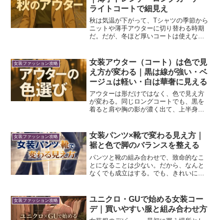
ライトコートで細見え
秋は気温が下がって、Tシャツの季節から
ニットや薄手アウターに切り替わる時期
だ。だが、冬ほど厚いコートは使えない
ので、服の重さが中途半端になり、肩幅
や胸のゴツさが意外と目立ちやすい。僕
も秋になると、体のラインが妙に出てし
女装アウター（コート）は色で見
女装ファッション攻略
まってバランスが難しく...
え方が変わる｜黒は線が強い・ベ
ージュは軽い・白は華奢に見える
アウターは形だけではなく、色で見え方
が変わる。同じロングコートでも、黒を
着ると肩や胸の影が濃く出て、上半身が
くっきり硬く見える。ベージュになると
影が弱くなり、全体が明るく重く見えな
い雰囲気になる。白を着ると影がほとん
女装パンツ×靴で変わる見え方｜
女装ファッション攻略
ど出ず、肩幅や胸の境目が...
裾と色で脚のバランスを整える
パンツと靴の組み合わせで、致命的なこ
とになることは少ない。だから、なんと
なくでも成立はする。でも、きれいに見
える人を見ていると、同じような合わせ
方でも印象が違う。差が出るのは、難し
いテクニックではないく、裾の長さと靴
ユニクロ・GUで始める女装コー
女装ファッション攻略
との位置関係と、パンツと...
デ｜買いやすい服と組み合わせ方