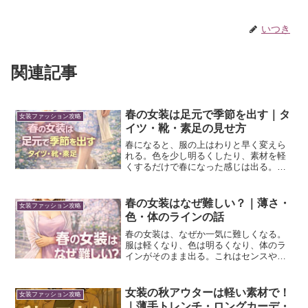
いつき
関連記事
春の女装は足元で季節を出す｜タ
女装ファッション攻略
イツ・靴・素足の見せ方
春になると、服の上はわりと早く変えら
れる。色を少し明るくしたり、素材を軽
くするだけで春になった感じは出る。で
も、鏡で全身を見ると、足元だけ冬のま
まだったりする。タイツの色、靴の重
さ、足首の見え方。これらが、冬のまま
春の女装はなぜ難しい？｜薄さ・
女装ファッション攻略
だと、服全体が引き戻される...
色・体のラインの話
春の女装は、なぜか一気に難しくなる。
服は軽くなり、色は明るくなり、体のラ
インがそのまま出る。これはセンスや経
験の問題ではない。春という季節そのも
のが、女装に厳しい条件を並べてくる。
冬は重ね着で隠せる。夏は薄さを前提に
女装の秋アウターは軽い素材で！
女装ファッション攻略
割り切れる。でも春は、そ...
｜薄手トレンチ・ロングカーデ・