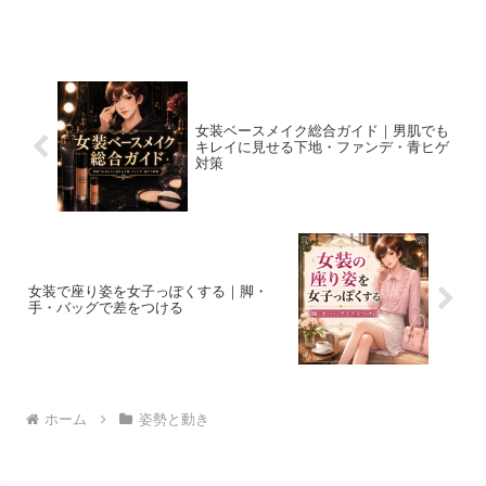
ても、歩きがゴツゴツしていると男が出
る。逆に、動きが落ち着くだけで女子っ
ぽく見えることもある。ということで、
僕が人の動きを観察して気づ...
女装ベースメイク総合ガイド｜男肌でも
キレイに見せる下地・ファンデ・青ヒゲ
対策
女装で座り姿を女子っぽくする｜脚・
手・バッグで差をつける
ホーム
姿勢と動き