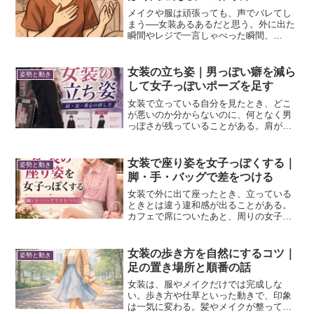
メイクや服は頑張っても、声でバレてし
まう──女装あるあるだと思う。外に出た
瞬間やレジで一言しゃべった瞬間、
「あ、男だ」と思われてしまった経験、
きっとある。でも逆に、声が自然に女子
っぽく聞こえるだけで、多少見た目に不
女装の立ち姿｜男っぽい癖を減ら
姿勢と動き
安があっても『違和感』はぐ...
して女子っぽいポーズを足す
女装で立っている自分を見たとき、どこ
が悪いのか分からないのに、何となく男
っぽさが残っていることがある。肩が上
がっていたり、両腕にも力が入ってた
り、足も少し開いていてヤベッって思う
ことが僕は稀によくある。一か所だけな
女装で座り姿を女子っぽくする｜
姿勢と動き
ら大きな差ではないが、これ...
脚・手・バッグで差をつける
女装で外に出て座ったとき、立っている
ときとは違う違和感が出ることがある。
カフェで席についたあと、周りの女子を
見ると、脚の置き方や手の位置が自分と
少し違う気がする。そこに気づくと、逆
に座り方が分からなくなる。変に見えて
女装の歩き方を自然にするコツ｜
姿勢と動き
いないか気になって、膝を...
足の置き場所と順番の話
女装は、服やメイクだけでは完成しな
い。歩き方や仕草といった動きで、印象
は一気に変わる。髪やメイクが整ってい