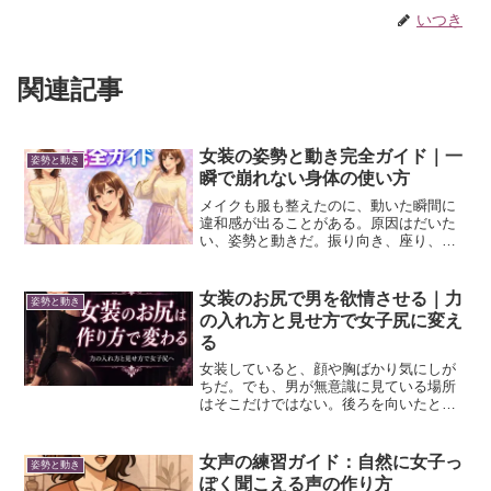
いつき
関連記事
女装の姿勢と動き完全ガイド｜一
姿勢と動き
瞬で崩れない身体の使い方
メイクも服も整えたのに、動いた瞬間に
違和感が出ることがある。原因はだいた
い、姿勢と動きだ。振り向き、座り、立
ち姿、歩き方。派手ではないが、ここで
印象は決まる。 スマホ・ドア・視線・振
り向きで出る仕草のクセスマホを持つ
女装のお尻で男を欲情させる｜力
姿勢と動き
手、ドアを開ける肩、人と...
の入れ方と見せ方で女子尻に変え
る
女装していると、顔や胸ばかり気にしが
ちだ。でも、男が無意識に見ている場所
はそこだけではない。後ろを向いたとき
や立ち上がったとき、部屋の中で少し歩
いたときなど、その一瞬にお尻の形はか
なり見られている。昼間ならスカートや
女声の練習ガイド：自然に女子っ
姿勢と動き
ワイドパンツで腰回りをご...
ぽく聞こえる声の作り方