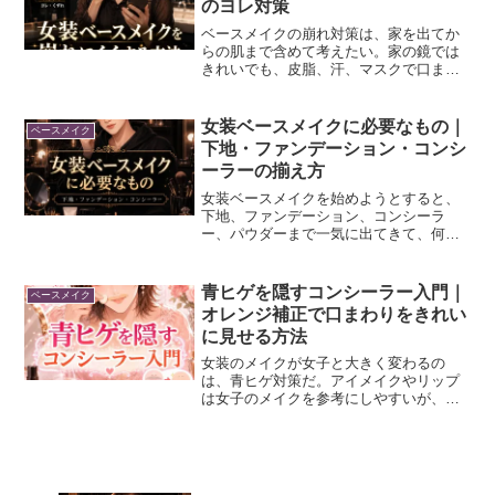
のヨレ対策
ベースメイクの崩れ対策は、家を出てか
らの肌まで含めて考えたい。家の鏡では
きれいでも、皮脂、汗、マスクで口まわ
りやおでこ、小鼻は崩れやすい。大事な
のは、崩れを完全に消すことではなく、
汚く見えない残り方にすることだ。厚み
女装ベースメイクに必要なもの｜
ベースメイク
を使う場所、軽く作る場所...
下地・ファンデーション・コンシ
ーラーの揃え方
女装ベースメイクを始めようとすると、
下地、ファンデーション、コンシーラ
ー、パウダーまで一気に出てきて、何か
ら買えばいいのか分かりにくい。でも最
初から全部そろえる必要はない。まず
は、肌をならす下地、顔全体をそろえる
青ヒゲを隠すコンシーラー入門｜
ベースメイク
ファンデーション、青ヒゲや赤...
オレンジ補正で口まわりをきれい
に見せる方法
女装のメイクが女子と大きく変わるの
は、青ヒゲ対策だ。アイメイクやリップ
は女子のメイクを参考にしやすいが、口
まわりの青みだけは、僕らの肌に合わせ
て考える必要がある。青ヒゲは、ファン
デーションを重ねるだけでは隠しきれな
い。口まわりの青みは肌色で...