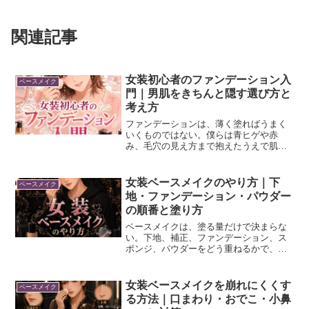
関連記事
女装初心者のファンデーション入
ベースメイク
門｜男肌をきちんと隠す選び方と
考え方
ファンデーションは、薄く塗ればうまく
いくものではない。僕らは青ヒゲや赤
み、毛穴の見え方まで抱えたうえで肌を
作るので、ある程度きちんと隠す前提で
考えたほうが現実に合う。大事なのは、
厚化粧を怖がることではなく、隠したい
女装ベースメイクのやり方｜下
ベースメイク
部分を押さえながら肌表面を...
地・ファンデーション・パウダー
の順番と塗り方
ベースメイクは、塗る量だけで決まらな
い。下地、補正、ファンデーション、ス
ポンジ、パウダーをどう重ねるかで、メ
イクの完成度が変わる。女装のメイクで
は、青ヒゲや赤み、毛穴など女子よりも
抱えたマイナス要素が多い。なので、い
女装ベースメイクを崩れにくくす
ベースメイク
きなりファンデーションで...
る方法｜口まわり・おでこ・小鼻