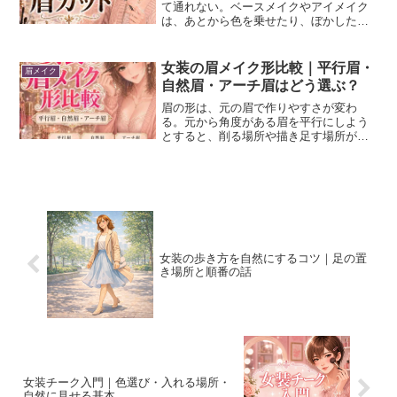
て通れない。ベースメイクやアイメイク
は、あとから色を乗せたり、ぼかしたり
して調整できる。でも眉毛は、手入れを
しないままアイブロウをしても、毛の多
さやばらつきが残って、思ったように整
女装の眉メイク形比較｜平行眉・
眉メイク
わない。ただ僕らには、普...
自然眉・アーチ眉はどう選ぶ？
眉の形は、元の眉で作りやすさが変わ
る。元から角度がある眉を平行にしよう
とすると、削る場所や描き足す場所が増
える。まっすぐな眉でアーチを強く作る
と、眉山だけが目立ちやすい。女子は太
眉も素敵だが、僕らは、男要素を少しで
も減らしたいので、女装では...
女装の歩き方を自然にするコツ｜足の置
き場所と順番の話
女装チーク入門｜色選び・入れる場所・
自然に見せる基本