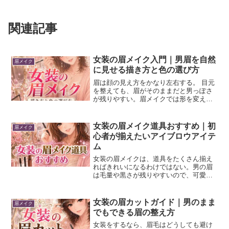
関連記事
女装の眉メイク入門｜男眉を自然
眉メイク
に見せる描き方と色の選び方
眉は顔の見え方をかなり左右する。 目元
を整えても、眉がそのままだと男っぽさ
が残りやすい。眉メイクでは形を変えた
くなるが、先に見たほうがいいのは黒さ
や濃さだ。 男の眉は毛量が多く、眉頭も
詰まって見えやすい。 そのまま描き足す
女装の眉メイク道具おすすめ｜初
眉メイク
と、眉だけ目立つこ...
心者が揃えたいアイブロウアイテ
ム
女装の眉メイクは、道具をたくさん揃え
ればきれいになるわけではない。男の眉
は毛量や黒さが残りやすいので、可愛い
色や流行のアイテムだけで選ぶと、眉だ
け濃く見えることがある。アイブロウア
イテムは、リップやファンデほど選び方
女装の眉カットガイド｜男のまま
眉メイク
がシビアではないと思う。...
でもできる眉の整え方
女装をするなら、眉毛はどうしても避け