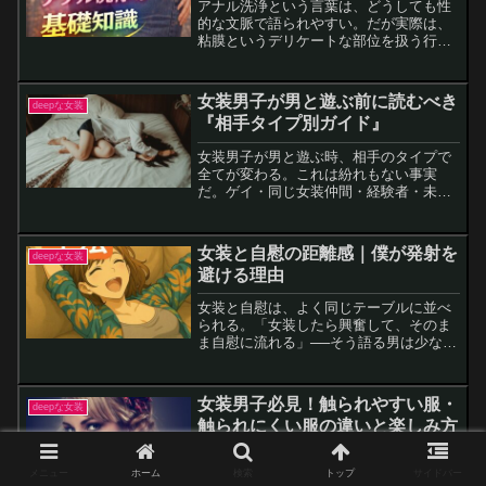
アナル洗浄という言葉は、どうしても性
的な文脈で語られやすい。だが実際は、
粘膜というデリケートな部位を扱う行為
だ。方法を間違えると、傷や炎症の原因
になる。水圧が強すぎる。頻度が多すぎ
る。必要以上に奥まで洗おうとする。こ
女装男子が男と遊ぶ前に読むべき
deepな女装
うした無理が積み重なると...
『相手タイプ別ガイド』
女装男子が男と遊ぶ時、相手のタイプで
全てが変わる。これは紛れもない事実
だ。ゲイ・同じ女装仲間・経験者・未経
験者、そして女子の代用として女装を選
ぶタイプの男——それぞれに独特のクセ
と魅力がある。（ゲームのキャラクター
女装と自慰の距離感｜僕が発射を
deepな女装
選択画面のようだ）そんな男...
避ける理由
女装と自慰は、よく同じテーブルに並べ
られる。「女装したら興奮して、そのま
ま自慰に流れる」──そう語る男は少なく
ないし、実際そういう楽しみ方もある。
でも僕は違う。女装をしているときに自
慰をすると、むしろ気持ちが冷めてしま
女装男子必見！触られやすい服・
deepな女装
う。女子に徹している感...
触られにくい服の違いと楽しみ方
ガイド
メニュー
ホーム
検索
トップ
サイドバー
女装で出かけると、不思議と「触られ