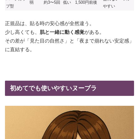
弱
約3〜5回
低い
1,500円前後
プ型
やすい
正規品は、貼る時の安心感が全然違う。
少し高くても、
肌と一緒に動く感覚
がある。
その差が「見た目の自然さ」と「夜まで崩れない安定感」
に直結する。
初めてでも使いやすいヌーブラ