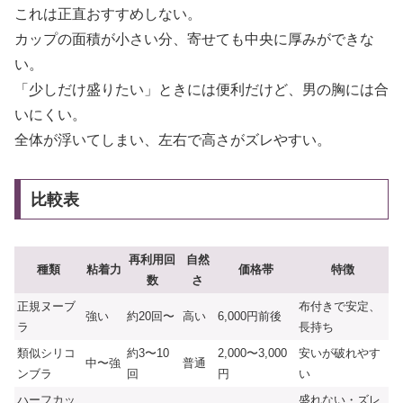
これは正直おすすめしない。
カップの面積が小さい分、寄せても中央に厚みができな
い。
「少しだけ盛りたい」ときには便利だけど、男の胸には合
いにくい。
全体が浮いてしまい、左右で高さがズレやすい。
比較表
再利用回
自然
種類
粘着力
価格帯
特徴
数
さ
正規ヌーブ
布付きで安定、
強い
約20回〜
高い
6,000円前後
ラ
長持ち
類似シリコ
約3〜10
2,000〜3,000
安いが破れやす
中〜強
普通
ンブラ
回
円
い
ハーフカッ
盛れない・ズレ