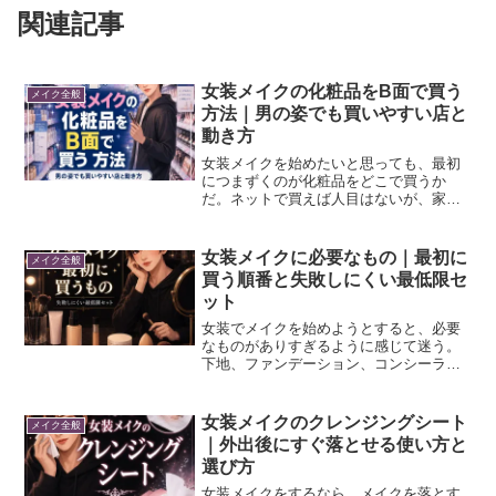
関連記事
女装メイクの化粧品をB面で買う
メイク全般
方法｜男の姿でも買いやすい店と
動き方
女装メイクを始めたいと思っても、最初
につまずくのが化粧品をどこで買うか
だ。ネットで買えば人目はないが、家に
届くと困る人もいる。家族と同居してい
る場合、どういう配送ラベルで送られて
くるのか不安でしかない。女装外出に慣
女装メイクに必要なもの｜最初に
メイク全般
れているなら、女装した状態...
買う順番と失敗しにくい最低限セ
ット
女装でメイクを始めようとすると、必要
なものがありすぎるように感じて迷う。
下地、ファンデーション、コンシーラ
ー、眉、リップ、チーク、アイシャド
ウ、クレンジング。全部そろえないと始
められないように感じる。でも、最初か
女装メイクのクレンジングシート
メイク全般
ら全部を買う必要はない。女装...
｜外出後にすぐ落とせる使い方と
選び方
女装メイクをするなら、メイクを落とす