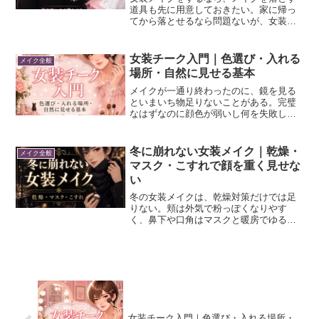
道具も先に用意しておきたい。家に帰っ
てから落とせるなら問題ないが、女装の
場合は帰宅前には男に戻っている必要が
ある人が多い。そんなときに使いやすい
のが、クレンジングシートだ。水なしで
女装チーク入門｜色選び・入れる
メイク全般
使えて、バッグにも入れや...
場所・自然に見せる基本
メイクが一通り終わったのに、鏡を見る
といまいち物足りないことがある。完璧
なはずなのに顔色が弱いし何を失敗した
んだろう・・・って思う時がある。で
も、そんな時に頬に少し色が入るだけ
で、いい感じになる。女装の場合は、青
冬に崩れない女装メイク｜乾燥・
メイク全般
ヒゲや口まわりを隠すためにベ...
マスク・こすれで顔を重く見せな
い
冬の女装メイクは、乾燥対策だけでは足
りない。頬は外気で粉っぽくなりやす
く、鼻下や口角はマスクと暖房でゆるみ
やすい。さらにウィッグの前髪、マフラ
ー、帽子が顔まわりに触れるから、眉尻
やフェイスラインも少しずつ崩れる。女
子の冬メイクなら、保湿やリ...
女装チーク入門｜色選び・入れる場所・