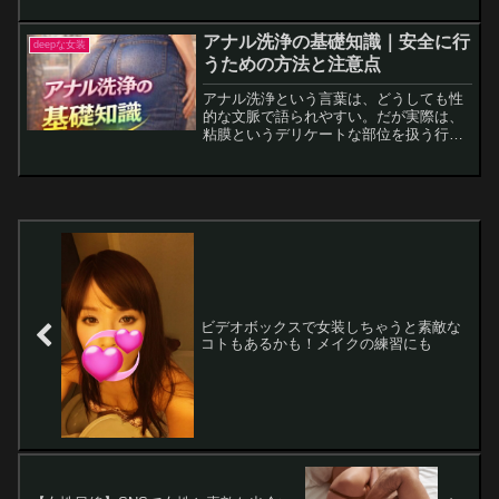
ます。TwitterなどのSNSで大人の出会い
を求める時に、お手本にしてもらえると
アナル洗浄の基礎知識｜安全に行
deepな女装
幸いで...
うための方法と注意点
アナル洗浄という言葉は、どうしても性
的な文脈で語られやすい。だが実際は、
粘膜というデリケートな部位を扱う行為
だ。方法を間違えると、傷や炎症の原因
になる。水圧が強すぎる。頻度が多すぎ
る。必要以上に奥まで洗おうとする。こ
うした無理が積み重なると...
ビデオボックスで女装しちゃうと素敵な
コトもあるかも！メイクの練習にも