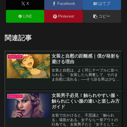
X
Facebook
はてブ
LINE
Pinterest
コピー
関連記事
女装と自慰の距離感｜僕が発射を
deepな女装
避ける理由
女装と自慰は、よく同じテーブルに並べ
られる。「女装したら興奮して、そのま
ま自慰に流れる」──そう語る男は少なく
ないし、実際そういう楽しみ方もある。
でも僕は違う。女装をしているときに自
慰をすると、むしろ気持ちが冷めてしま
女装男子必見！触られやすい服・
deepな女装
う。女子に徹している感...
触られにくい服の違いと楽しみ方
ガイド
女装で出かけると、不思議と「触られ
る」場面がある。女子なら一発アウトの
行為でも、女装男子だと「女子として見