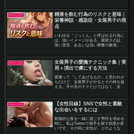
られてる証拠かも？」なんて思えてしま
う。（いや、女装だと知っているから触
られる訳だが・・・）もちろん触ってい
精液を飲む行為のリスクと意味｜
deepな女装
いわけじゃないし、犯罪は犯...
栄養神話・感染症・女装男子の視
点
いわゆる「ごっくん」と呼ばれる行為に
は、強いイメージがある。親密さの証、
深い受容、あるいは強い興奮の象徴。一
方で、感染症リスクや健康への影響につ
いては、都合の良い情報だけが切り取ら
れがちだ。「栄養がある」「健康に良
女装男子の愛撫テクニック集｜実
deepな女装
い」という話も耳にするが、...
用＋演出で虜にする方法
愛撫って「してあげるもの」と思われが
ちだけど、女装男子がやるとその枠を超
える。手や舌のテクだけではなく、女子
以上に女子っぽく崩れる仕草や、背徳感
をまとった喘ぎ声が加わることで、ただ
の前戯が「虜にするプレイ」に変わる。
【女性目線】SNSで女性と素敵
deepな女装
僕自身、しごくだけの愛撫...
な出会いをするには
刺激的な夜を一緒に過ごす男性を求める
時に、私はTwitterで相手を探す頻度が多
いです。その時に女性が、どのような基
準で男性を選んでいるのかを、お伝えし